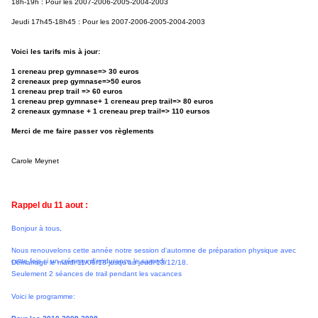
18h-19h : Pour les
2007-2006-2005-2004-2003
Jeudi 17h45-18h45 : Pour les 2007-2006-2005-2004-2003
Voici les tarifs mis à jour:
1 creneau prep gymnase=> 30 euros
2 creneaux prep gymnase=>50 euros
1 creneau prep trail => 60 euros
1 creneau prep gymnase+ 1 creneau prep trail=> 80 euros
2 creneaux gymnase + 1 creneau prep trail=> 110 eursos
Merci de me faire passer vos règlements
Carole Meynet
Rappel du 11 aout :
Bonjour à tous,
Nous renouvelons cette année notre session d'automne de préparation physique avec
cette fois ci un créneau d'endurance le samedi.
Démarrage le mardi 11/09/18 jusqu'au jeudi 13/12/18.
Seulement 2 séances de trail pendant les vacances
Voici le programme: