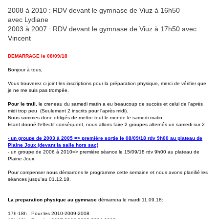
2008 à 2010 : RDV devant le gymnase de Viuz à 16h50
avec Lydiane
2003 à 2007 : RDV devant le gymnase de Viuz à 17h50 avec
Vincent
DEMARRAGE le 08/09/18
Bonjour à tous,
Vous trouverez ci joint les inscriptions pour la préparation physique, merci de vérifier que
je ne me suis pas trompée.
Pour le trail
, le creneau du samedi matin a eu beaucoup de succès et celui de l'après
midi trop peu (Seulement 2 inscrits pour l'après midi).
Nous sommes donc obligés de mettre tout le monde le samedi matin.
Etant donné l'effectif conséquent, nous allons faire 2 groupes alternés un samedi sur 2 :
- un groupe de 2003 à 2005 => première sortie le 08/09/18 rdv 9h00 au plateau de
Plaine Joux (devant la salle hors sac)
- un groupe de 2006 à 2010=> première séance le 15/09/18 rdv 9h00 au plateau de
Plaine Joux
Pour compenser nous démarrons le programme cette semaine et nous avons planifié les
séances jusqu'au 01.12.18.
La preparation physique au gymnase
démarrera le mardi 11.09.18:
17h-18h : Pour les 2010-2009-2008