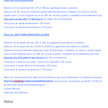
Pour les 2010-2009-2008
Séance 1h le mardi soir de 17h à 18h au gymnase (avec Lydiane)
Séance de 3h tous les samedis après-midi d'endurance ( initiation au trail ou rando
rapide avec Lucas Pagnod qui a un BE de course à pied), complété éventuellement par
des séances de VTT en fonction de la dispo des entraineurs)
Cout pour l'ensemble => 90 euros
Cout pour le mardi seulement=> 30 euros
Cout pour le samedi seulement=> 70 euros
Pour les 2007-2006-2005-2004 et 2003
Séance 1h le mardi soir de 18h à 19h au gymnase (encadrant à definir)
Séance 1h le jeudi soir de 17h45 à 18h45 au gymnase (encadrant à definir)
Séance tous les samedis matin par mois d'endurance ( initiation au trail ou rando rapide
avec Lucas Pagnod qui a un BE de course à pied), complété éventuellement par des
séances de VTT en fonction de la dispo des entraineurs
Cout pour l'ensemble => 120 euros
Cout pour 1 séance de prep + séance le samedi=> 90 euros.
Cout pour 1 seule séance la semaine: 30 euros
Cout pour le samedi seulement=> 70 euros
Merci de vous inscrire par mail sur les créneaux qui vous intéressent à l'adresse suivante
avant le
02/09/18
:carole.meynet@orange.fr.
Pour tous renseignements complémentaires vous pouvez me joindre au 06.81.73.09.13
ou par mail
carole.meynet@orange.fr
Carole Meynet
Interclub des Brasses
Début