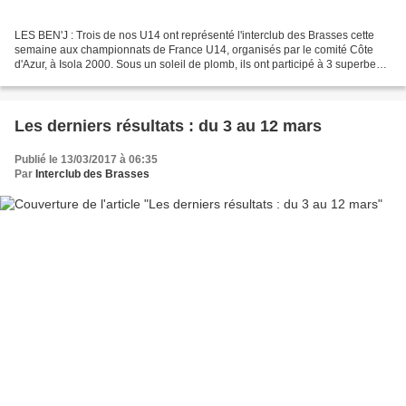
LES BEN'J : Trois de nos U14 ont représenté l'interclub des Brasses cette
semaine aux championnats de France U14, organisés par le comité Côte
d'Azur, à Isola 2000. Sous un soleil de plomb, ils ont participé à 3 superbes
courses sur des pistes variées...
Les derniers résultats : du 3 au 12 mars
Publié le 13/03/2017 à 06:35
Par
Interclub des Brasses