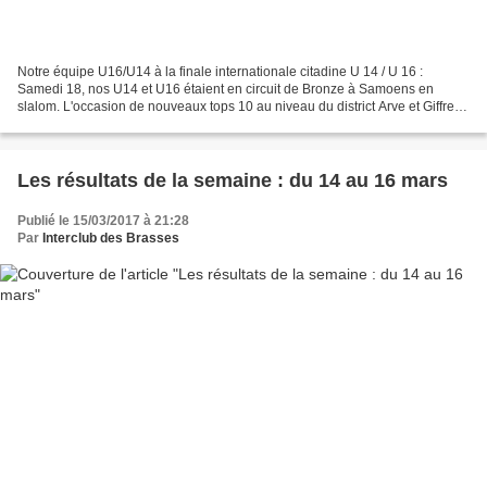
Notre équipe U16/U14 à la finale internationale citadine U 14 / U 16 :
Samedi 18, nos U14 et U16 étaient en circuit de Bronze à Samoens en
slalom. L'occasion de nouveaux tops 10 au niveau du district Arve et Giffre :
Gael L. prend la 7e place en U16,...
Les résultats de la semaine : du 14 au 16 mars
Publié le 15/03/2017 à 21:28
Par
Interclub des Brasses