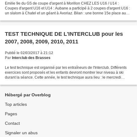
Emilie 9e du GS de coupe d'argent à Morillon CHEZ LES U16 / U14 :
Coupes d'argent U16 et U14 : Aubane a participé à 2 coupes d'argent U16 :
un slalom à Chatel et un géant à Avoriaz. Bilan : une bonne 15e place au
slalom et un ABD au géant. Quelques point...
TEST TECHNIQUE DE L'INTERCLUB pour les
2007, 2008, 2009, 2010, 2011
Publié le 02/03/2017 à 21:12
Par
Interclub des Brasses
Le test technique est organisé par les entraîneurs de l'Interclub. Différents
exercices sont proposés et les enfants devront montrer leur niveau à ski
durant la séance. Cette année, le test technique aura lieu : le mercredi
15/03/17 après-midi pour les...
Hébergé par Overblog
Top articles
Pages
Contact
Signaler un abus