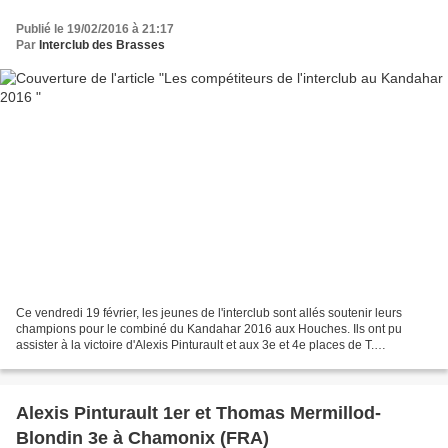
Publié le 19/02/2016 à 21:17
Par
Interclub des Brasses
Ce vendredi 19 février, les jeunes de l'interclub sont allés soutenir leurs
champions pour le combiné du Kandahar 2016 aux Houches. Ils ont pu
assister à la victoire d'Alexis Pinturault et aux 3e et 4e places de T.
Mermillod-Blondin et V. Muffat-Jeandet...
Alexis Pinturault 1er et Thomas Mermillod-
Blondin 3e à Chamonix (FRA)