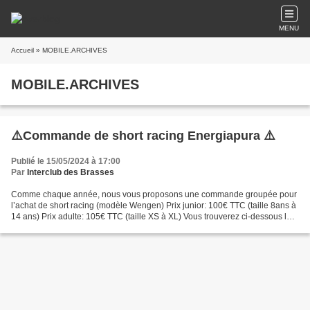
MENU
Accueil
» MOBILE.ARCHIVES
MOBILE.ARCHIVES
⚠️Commande de short racing Energiapura ⚠️
Publié le 15/05/2024 à 17:00
Par
Interclub des Brasses
Comme chaque année, nous vous proposons une commande groupée pour
l’achat de short racing (modèle Wengen) Prix junior: 100€ TTC (taille 8ans à
14 ans) Prix adulte: 105€ TTC (taille XS à XL) Vous trouverez ci-dessous le
guide des tailles. Pour toute commence,...