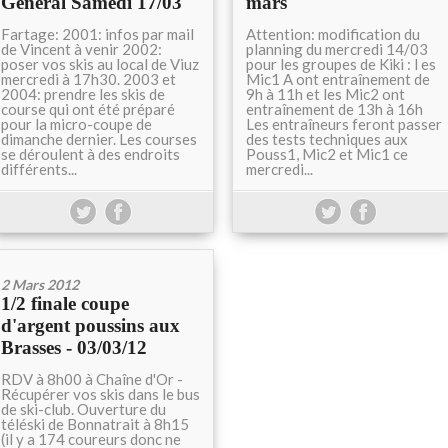
Général Samedi 17/03
mars
Fartage: 2001: infos par mail
Attention: modification du
de Vincent à venir 2002:
planning du mercredi 14/03
poser vos skis au local de Viuz
pour les groupes de Kiki : l es
mercredi à 17h30. 2003 et
Mic1 A ont entraînement de
2004: prendre les skis de
9h à 11h et les Mic2 ont
course qui ont été préparé
entraînement de 13h à 16h
pour la micro-coupe de
Les entraîneurs feront passer
dimanche dernier. Les courses
des tests techniques aux
se déroulent à des endroits
Pouss1, Mic2 et Mic1 ce
différents...
mercredi...
2 Mars 2012
1/2 finale coupe
d'argent poussins aux
Brasses - 03/03/12
RDV à 8h00 à Chaîne d'Or -
Récupérer vos skis dans le bus
de ski-club. Ouverture du
téléski de Bonnatrait à 8h15
(il y a 174 coureurs donc ne