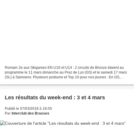
Romain 2e aux Skigames EN U16 et U14 : 2 circuits de Bronze étaient au
programme le 11 mars dimanche au Praz de Lys (GS) et le samedi 17 mars
(SL) à Samoens. Plusieurs podiums et Top 10 pour nos jeunes : En GS,
Gabriel est 2e, Roland 4e, Edgar 6e, Théo...
Les résultats du week-end : 3 et 4 mars
Publié le 07/03/2018 à 19:55
Par
Interclub des Brasses