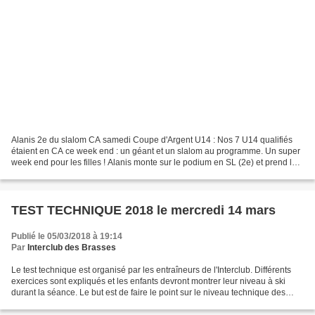
Alanis 2e du slalom CA samedi Coupe d'Argent U14 : Nos 7 U14 qualifiés
étaient en CA ce week end : un géant et un slalom au programme. Un super
week end pour les filles ! Alanis monte sur le podium en SL (2e) et prend la
4e place du GS, Théa prend les...
TEST TECHNIQUE 2018 le mercredi 14 mars
Publié le 05/03/2018 à 19:14
Par
Interclub des Brasses
Le test technique est organisé par les entraîneurs de l'Interclub. Différents
exercices sont expliqués et les enfants devront montrer leur niveau à ski
durant la séance. Le but est de faire le point sur le niveau technique des
jeunes de l'Interclub (U8...