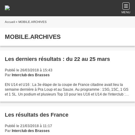
MENU
Accueil
» MOBILE.ARCHIVES
MOBILE.ARCHIVES
Les derniers résultats : du 22 au 25 mars
Publié le 26/03/2018 à 15:43
Par
Interclub des Brasses
EN U14 et U16 : La 3e étape de la coupe de France citadine avait lieu la
semaine dernière à Pra Loup et au Sauze. Au programme : 1SG, 1SC, 1 GS
et 1 SL. Un podium et plusieurs Top 10 pour les U16 et U14 de l'interclub :
Roman est 3e en SG, 6e en SL, 7e...
Les résultats des France
Publié le 21/03/2018 à 11:17
Par
Interclub des Brasses