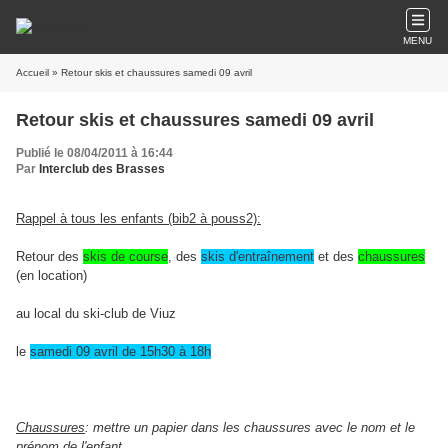
MENU
Accueil
» Retour skis et chaussures samedi 09 avril
Retour skis et chaussures samedi 09 avril
Publié le 08/04/2011 à 16:44
Par
Interclub des Brasses
Rappel à tous les enfants (bib2 à pouss2):
Retour des
skis de course
, des
skis d'entraînement
et des
chaussures
(en location)
au local du ski-club de Viuz
le
samedi 09 avril de 15h30 à 18h
Chaussures
: mettre un papier dans les chaussures avec le nom et le
prénom de l'enfant