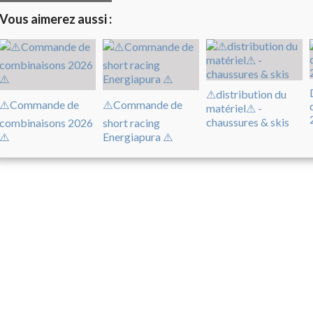
Vous aimerez aussi :
⚠distribution du
⚠️Commande de
⚠️Commande de
matériel⚠ -
chaussures & skis
combinaisons 2026
short racing
⚠️
Energiapura ⚠️