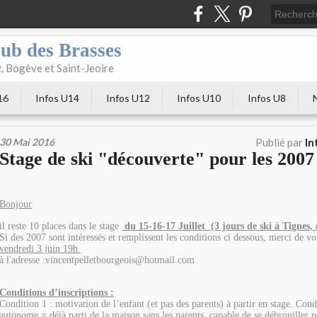
club des Brasses
, Bogève et Saint-Jeoire
16
Infos U14
Infos U12
Infos U10
Infos U8
30 Mai 2016
Publié par
In
Stage de ski "découverte" pour les 2007
Bonjour
il reste 10 places dans le stage
du 15-16-17 Juillet
(3 jours de ski à Tignes, 
S
i des 2007 sont intéressés et remplissent les conditions ci dessous, merci de v
vendredi 3 juin 19h
à l'adresse :vincentpelletbourgeois@hotmail.com
Conditions d’inscriptions :
Condition 1 : motivation de l’enfant (et pas des parents) à partir en stage. Cond
autonome = déjà parti de la maison sans les parents, capable de se débrouiller po