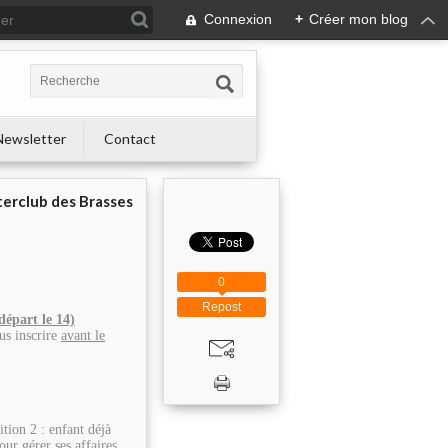
Connexion
+
Créer mon blog
Newsletter
Contact
terclub des Brasses
0
Repost
départ le 14)
ous inscrire
avant le
ition 2 : enfant déjà
ur gérer ses affaires.