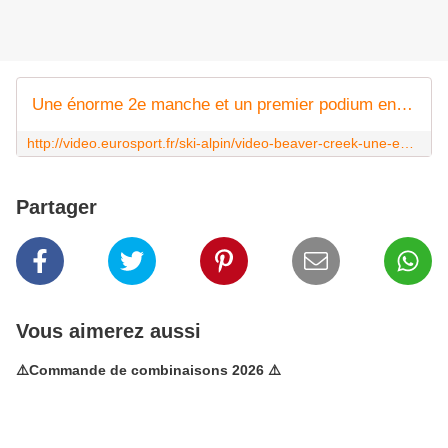
Une énorme 2e manche et un premier podium en géant pour Muffat-Jeandet
http://video.eurosport.fr/ski-alpin/video-beaver-creek-une-enorme-2e-manche-et-un-premier-podium-en-geant-pour-victor-muffat-jeandet_vid397498/video.shtml
Partager
Vous aimerez aussi
⚠️Commande de combinaisons 2026 ⚠️