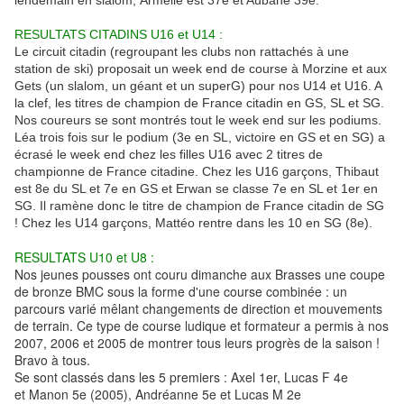
lendemain en slalom, Armelle est 37e et Aubane 39e.
RESULTATS CITADINS U16 et U14 :
Le circuit citadin (regroupant les clubs non rattachés à une
station de ski) proposait un week end de course à Morzine et aux
Gets (un slalom, un géant et un superG) pour nos U14 et U16. A
la clef, les titres de champion de France citadin en GS, SL et SG.
Nos coureurs se sont montrés tout le week end sur les podiums.
Léa trois fois sur le podium (3e en SL, victoire en GS et en SG) a
écrasé le week end chez les filles U16 avec 2 titres de
championne de France citadine. Chez les U16 garçons, Thibaut
est 8e du SL et 7e en GS et Erwan se classe 7e en SL et 1er en
SG. Il ramène donc le titre de champion de France citadin de SG
! Chez les U14 garçons, Mattéo rentre dans les 10 en SG (8e).
RESULTATS U10 et U8 :
Nos jeunes pousses ont couru dimanche aux Brasses une coupe
de bronze BMC sous la forme d'une course combinée : un
parcours varié mêlant changements de direction et mouvements
de terrain. Ce type de course ludique et formateur a permis à nos
2007, 2006 et 2005 de montrer tous leurs progrès de la saison !
Bravo à tous.
Se sont classés dans les 5 premiers : Axel 1er, Lucas F 4e
et Manon 5e (2005), Andréanne 5e et Lucas M 2e