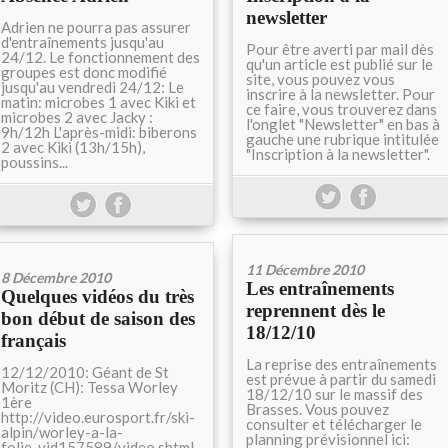
newsletter
Adrien ne pourra pas assurer
d'entraînements jusqu'au
Pour être averti par mail dès
24/12. Le fonctionnement des
qu'un article est publié sur le
groupes est donc modifié
site, vous pouvez vous
jusqu'au vendredi 24/12: Le
inscrire à la newsletter. Pour
matin: microbes 1 avec Kiki et
ce faire, vous trouverez dans
microbes 2 avec Jacky :
l'onglet "Newsletter" en bas à
9h/12h L'après-midi: biberons
gauche une rubrique intitulée
2 avec Kiki (13h/15h),
"Inscription à la newsletter".
poussins...
11 Décembre 2010
8 Décembre 2010
Les entraînements
Quelques vidéos du très
reprennent dès le
bon début de saison des
18/12/10
français
La reprise des entraînements
12/12/2010: Géant de St
est prévue à partir du samedi
Moritz (CH): Tessa Worley
18/12/10 sur le massif des
1ère
Brasses. Vous pouvez
http://video.eurosport.fr/ski-
consulter et télécharger le
alpin/worley-a-la-
planning prévisionnel ici:
folie_vid157589/video.shtml