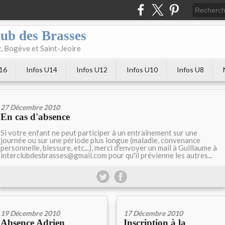
club des Brasses
, Bogève et Saint-Jeoire
U16
Infos U14
Infos U12
Infos U10
Infos U8
27 Décembre 2010
En cas d'absence
Si votre enfant ne peut participer à un entraînement sur une
journée ou sur une période plus longue (maladie, convenance
personnelle, blessure, etc...), merci d'envoyer un mail à Guillaume à
interclubdesbrasses@gmail.com pour qu'il prévienne les autres...
19 Décembre 2010
17 Décembre 2010
Absence Adrien
Inscription à la