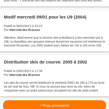
pour vous. - L'efficacité des skis dépend de l'attention que vous leur portez....
évitez les cailloux,...
Modif mercredi 09/01 pour les U9 (2004)
Publié le 06/01/2013 à 15:23
Par
Interclub des Brasses
Attention, étant donné que la réunion des entraîneurs a lieu mercredi soir à
18h, la répartition des groupes retenue durant les vacances est maintenue le
mercredi 09 janvier. Les 2005 restent avec Adrien de 13h à 16h et les 2004
avec Kiki de 13h à 16h....
Distribution skis de course: 2005 à 2002
Publié le 03/01/2013 à 17:38
Par
Interclub des Brasses
Les skis de course seront distribués le vendredi 04/01 de 16h à 17h au local
du ski-club de Viuz. NB: Si vous ne pouvez pas venir au rdv, merci de
s'organiser avec un autre parent pour récupérer les skis de votre enfant.
< Page précédente