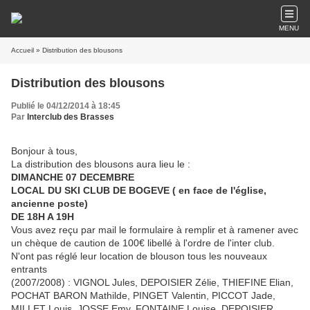
MENU
Accueil
» Distribution des blousons
Distribution des blousons
Publié le 04/12/2014 à 18:45
Par
Interclub des Brasses
Bonjour à tous,
La distribution des blousons aura lieu le :
DIMANCHE 07 DECEMBRE
LOCAL DU SKI CLUB DE BOGEVE ( en face de l'église,
ancienne poste)
DE 18H A 19H
Vous avez reçu par mail le formulaire à remplir et à ramener avec
un chèque de caution de 100€ libellé à l'ordre de l'inter club.
N'ont pas réglé leur location de blouson tous les nouveaux
entrants
(2007/2008) : VIGNOL Jules, ​DEPOISIER Zélie, THIEFINE Elian,
POCHAT BARON Mathilde, PINGET Valentin, PICCOT Jade,
MILLET Louis, JOSSE Emy, FONTAINE Louise, DEPOISIER